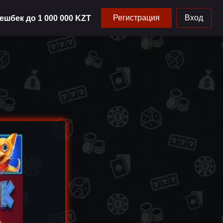
Регистрация
Вход
шбек до 1 000 000 KZT