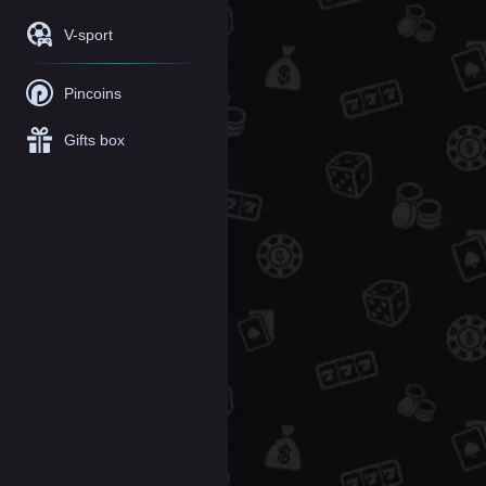
V-sport
Pincoins
Gifts box