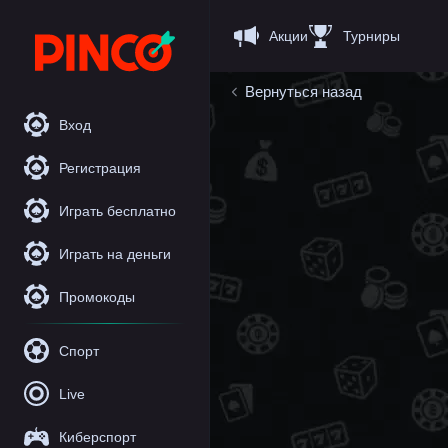
Акции
Турниры
Вернуться назад
Вход
Регистрация
Играть бесплатно
Играть на деньги
Промокоды
Спорт
Live
Киберспорт